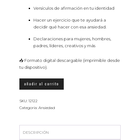
Versículos de afirmación en tu identidad
Hacer un ejercicio que te ayudará a
decidir qué hacer con esa ansiedad.
Declaraciones para mujeres, hombres,
padres, líderes, creativos y más
📥 Formato digital descargable (imprimible desde
tu dispositivo).
Guía
añadir al carrito
para
Vivir
SKU:
12122
Libre
Categoría:
Ansiedad
de
Ansiedad
cantidad
DESCRIPCIÓN