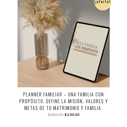
¡oferta!
PLANNER FAMILIAR – UNA FAMILIA CON
PROPÓSITO. DEFINE LA MISIÓN, VALORES Y
METAS DE TU MATRIMONIO Y FAMILIA.
El
El
$
280.00
$
200.00
precio
precio
original
actual