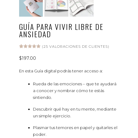
GUÍA PARA VIVIR LIBRE DE
ANSIEDAD
(
25
VALORACIONES DE CLIENTES)
Valorado
25
con
4.96
$
197.00
de 5 en
base a
valoracione
En esta Guía digital podrás tener acceso a:
s de
clientes
Rueda de las emociones – que te ayudará
a conocer y nombrar cómo te estás
sintiendo.
Descubrir qué hay en tu mente, mediante
un simple ejercicio.
Plasmar tus temores en papel y quitarles el
poder.